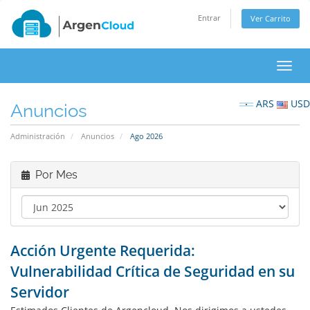
Entrar
Ver Carrito
Alter
Nave
ARS
USD
Anuncios
Administración
Anuncios
Ago 2026
Por Mes
Acción Urgente Requerida:
Vulnerabilidad Crítica de Seguridad en su
Servidor