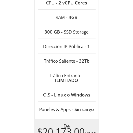
CPU
- 2 vCPU Cores
RAM
- 4GB
300 GB
- SSD Storage
Dirección IP Pública
- 1
Tráfico Saliente
- 32Tb
Tráfico Entrante
-
ILIMITADO
O.S
- Linux o Windows
Paneles & Apps
- Sin cargo
De
$20.173,00