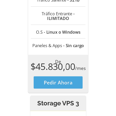
Tráfico Entrante
-
ILIMITADO
O.S
- Linux o Windows
Paneles & Apps
- Sin cargo
De
$45.830,00
/mes
Pedir Ahora
Storage VPS 3