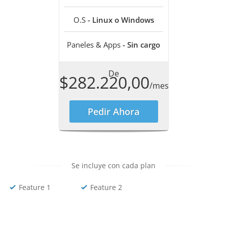
O.S
- Linux o Windows
Paneles & Apps
- Sin cargo
De
$282.220,00
/mes
Pedir Ahora
Se incluye con cada plan
Feature 1
Feature 2