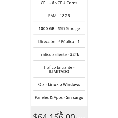
CPU
- 6 vCPU Cores
RAM
- 18GB
1000 GB
- SSD Storage
Dirección IP Pública
- 1
Tráfico Saliente
- 32Tb
Tráfico Entrante
-
ILIMITADO
O.S
- Linux o Windows
Paneles & Apps
- Sin cargo
De
$64.156,00